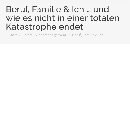
Beruf, Familie & Ich … und
wie es nicht in einer totalen
Katastrophe endet
Sie befinden sich hier:
Start
Selbst- & Zeitmanagement
Beruf, Familie & Ich ……