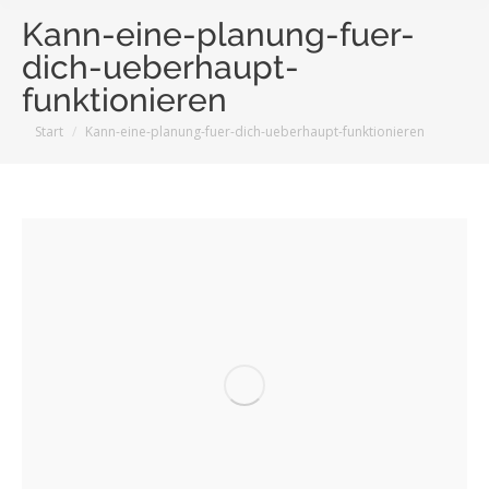
Kann-eine-planung-fuer-
dich-ueberhaupt-
funktionieren
Sie befinden sich hier:
Start
Kann-eine-planung-fuer-dich-ueberhaupt-funktionieren