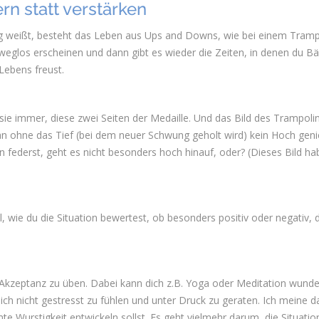
rn statt verstärken
g weißt, besteht das Leben aus Ups and Downs, wie bei einem Tramp
sweglos erscheinen und dann gibt es wieder die Zeiten, in denen du 
Lebens freust.
ie immer, diese zwei Seiten der Medaille. Und das Bild des Trampoli
man ohne das Tief (bei dem neuer Schwung geholt wird) kein Hoch gen
 federst, geht es nicht besonders hoch hinauf, oder? (Dieses Bild ha
l, wie du die Situation bewertest, ob besonders positiv oder negativ, 
]
nd Akzeptanz zu üben. Dabei kann dich z.B. Yoga oder Meditation wund
 dich nicht gestresst zu fühlen und unter Druck zu geraten. Ich meine d
mte Wurstigkeit entwickeln sollst. Es geht vielmehr darum, die Situatio