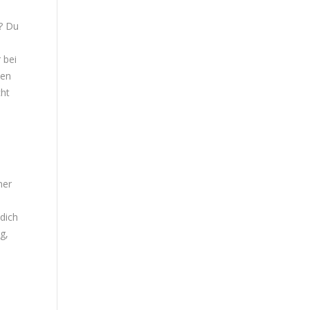
? Du
 bei
hen
cht
mer
 dich
g,