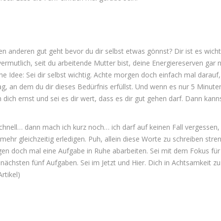
len anderen gut geht bevor du dir selbst etwas gönnst? Dir ist es wicht
rmutlich, seit du arbeitende Mutter bist, deine Energiereserven gar n
ne Idee: Sei dir selbst wichtig. Achte morgen doch einfach mal darauf,
, an dem du dir dieses Bedürfnis erfüllst. Und wenn es nur 5 Minute
m dich ernst und sei es dir wert, dass es dir gut gehen darf. Dann kann
chnell… dann mach ich kurz noch… ich darf auf keinen Fall vergessen,
hr gleichzeitig erledigen. Puh, allein diese Worte zu schreiben stre
en doch mal eine Aufgabe in Ruhe abarbeiten. Sei mit dem Fokus für
 nächsten fünf Aufgaben. Sei im Jetzt und Hier. Dich in Achtsamkeit zu
rtikel)