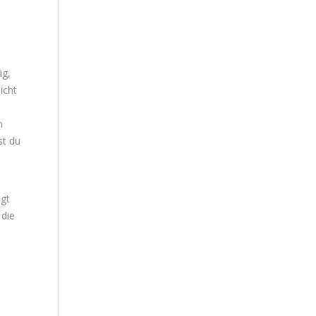
ig,
icht
n
st du
ngt
 die