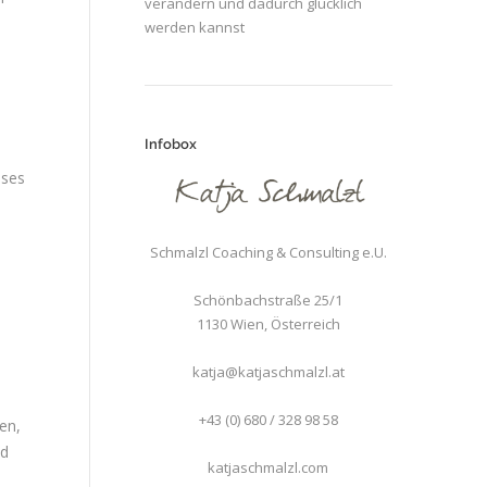
verändern und dadurch glücklich
werden kannst
Infobox
eses
Schmalzl Coaching & Consulting e.U.
Schönbachstraße 25/1
1130
Wien
,
Österreich
katja@katjaschmalzl.at
+43 (0) 680 / 328 98 58
en,
nd
katjaschmalzl.com