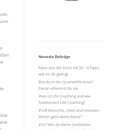
olin.
Bäume
ns
ießen
Neueste Beiträge
be
Raus aus der Krise mit 30 – 6 Tipps,
wie es dir gelingt
Bist du in der Quarterlife Krise?
Daran erkennst du sie
die
Was ist Life Coaching und wie
funktioniert Life Coaching?
#128 Wünsche, Ziele und Visionen –
erbar
Wohin geht deine Reise?
amit
#127 Wie du deine Gedanken
n