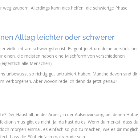
r weg zaubern. Allerdings kann dies helfen, die schwierige Phase
nen Alltag leichter oder schwerer
r vielleicht am schwierigsten ist. Es geht jetzt um deine persönliche
nur einen, die meisten haben eine Mischform von verschiedenen
(eigentlich alle Menschen).
ns unbewusst so richtig gut antrainiert haben. Manche davon sind dir
 im Verborgenen. Aber wovon rede ich denn da jetzt genau?
te? Der Haushalt, in der Arbeit, in der Außenwirkung, bei denen Hobb
fektionismus gibt es nicht. Ja, da hast du es. Wenn du merkst, dass d
e doch morgen einmal, es einfach so gut zu machen, wie es dir möglich 
fect. Lass die Fünf einfach mal gerade sein.