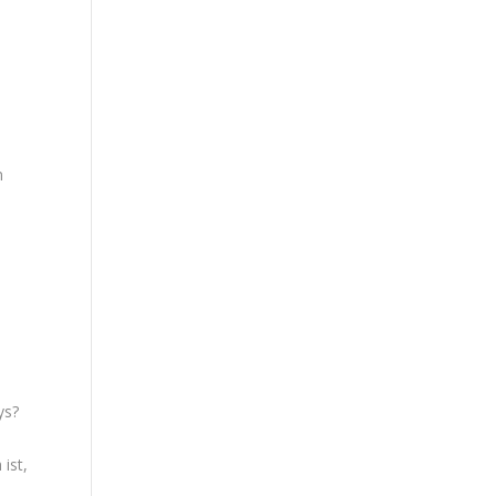
n
ys?
u
ist,