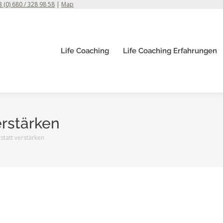
 (0) 680 / 328 98 58
|
Map
Life Coaching
Life Coaching Erfahrungen
erstärken
 statt verstärken