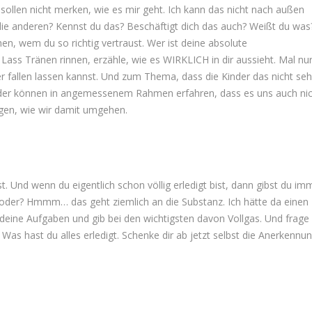
sollen nicht merken, wie es mir geht. Ich kann das nicht nach außen
ie anderen? Kennst du das? Beschäftigt dich das auch? Weißt du was
en, wem du so richtig vertraust. Wer ist deine absolute
 Lass Tränen rinnen, erzähle, wie es WIRKLICH in dir aussieht. Mal nur
r fallen lassen kannst. Und zum Thema, dass die Kinder das nicht se
inder können in angemessenem Rahmen erfahren, dass es uns auch ni
igen, wie wir damit umgehen.
 Und wenn du eigentlich schon völlig erledigt bist, dann gibst du im
oder? Hmmm… das geht ziemlich an die Substanz. Ich hätte da einen
re deine Aufgaben und gib bei den wichtigsten davon Vollgas. Und frage
Was hast du alles erledigt. Schenke dir ab jetzt selbst die Anerkennun