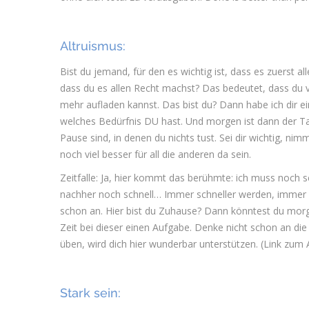
Altruismus:
Bist du jemand, für den es wichtig ist, dass es zuerst al
dass du es allen Recht machst? Das bedeutet, dass du ve
mehr aufladen kannst. Das bist du? Dann habe ich dir ei
welches Bedürfnis DU hast. Und morgen ist dann der Tag
Pause sind, in denen du nichts tust. Sei dir wichtig, nim
noch viel besser für all die anderen da sein.
Zeitfalle: Ja, hier kommt das berühmte: ich muss noch s
nachher noch schnell… Immer schneller werden, immer me
schon an. Hier bist du Zuhause? Dann könntest du morg
Zeit bei dieser einen Aufgabe. Denke nicht schon an die
üben, wird dich hier wunderbar unterstützen. (Link zum A
Stark sein: