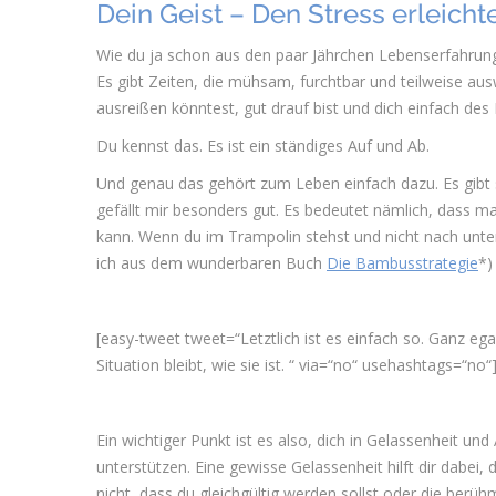
Dein Geist – Den Stress erleichte
Wie du ja schon aus den paar Jährchen Lebenserfahrun
Es gibt Zeiten, die mühsam, furchtbar und teilweise au
ausreißen könntest, gut drauf bist und dich einfach des 
Du kennst das. Es ist ein ständiges Auf und Ab.
Und genau das gehört zum Leben einfach dazu. Es gibt s
gefällt mir besonders gut. Es bedeutet nämlich, dass 
kann. Wenn du im Trampolin stehst und nicht nach unten
ich aus dem wunderbaren Buch
Die Bambusstrategie
*)
[easy-tweet tweet=“Letztlich ist es einfach so. Ganz ega
Situation bleibt, wie sie ist. “ via=“no“ usehashtags=“no“
Ein wichtiger Punkt ist es also, dich in Gelassenheit u
unterstützen. Eine gewisse Gelassenheit hilft dir dabei,
nicht, dass du gleichgültig werden sollst oder die berüh