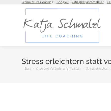
Schmalzl Life Coaching
|
Google+
|
katja@katjaschmalzl.at
|
+43
Stress erleichtern statt v
Sie befinden sich hier:
Start
Krise und Veränderung meistern
Stress erleichtern