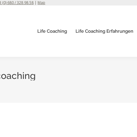
 (0) 680 / 328 98 58
|
Map
Life Coaching
Life Coaching Erfahrungen
 coaching