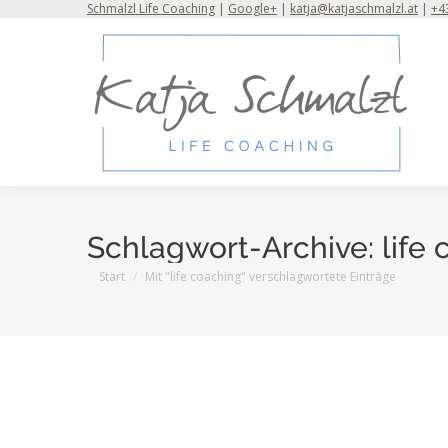
Schmalzl Life Coaching
|
Google+
|
katja@katjaschmalzl.at
|
+43
Schlagwort-Archive:
life
Sie befinden sich hier:
Start
Mit "life coaching" verschlagwortete Einträge