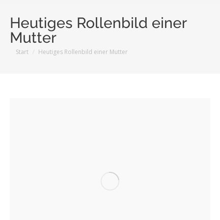
Heutiges Rollenbild einer
Mutter
Sie befinden sich hier:
Start
Heutiges Rollenbild einer Mutter