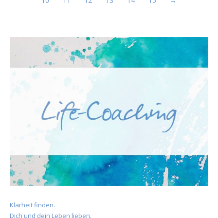
10
11
12
13
14
15
→
Klarheit finden.
Dich und dein Leben lieben.