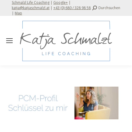
Schmalzl Life Coaching
|
Google+
|
Search:
katja@katjaschmalzl.at
|
+43 (0) 680 / 328 98 58
Durchsuchen
|
Map