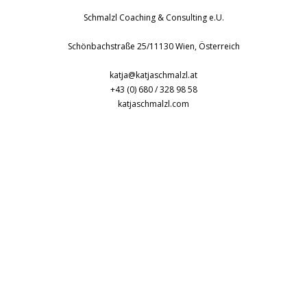
Schmalzl Coaching & Consulting e.U.
Schönbachstraße 25/1
1130
Wien
,
Österreich
katja@katjaschmalzl.at
+43 (0) 680 / 328 98 58
katjaschmalzl.com