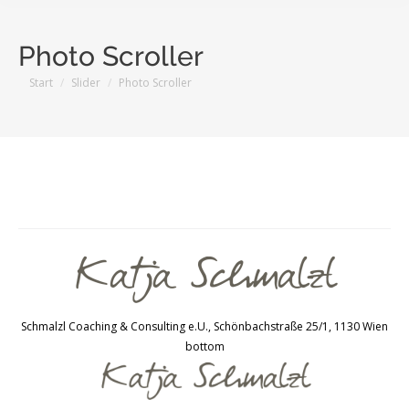
Photo Scroller
Sie befinden sich hier:
Start
Slider
Photo Scroller
Schmalzl Coaching & Consulting e.U., Schönbachstraße 25/1, 1130 Wien
bottom