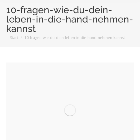
10-fragen-wie-du-dein-
leben-in-die-hand-nehmen-
kannst
Sie befinden sich hier:
Start
10-fragen-wie-du-dein-leben-in-die-hand-nehmen-kannst