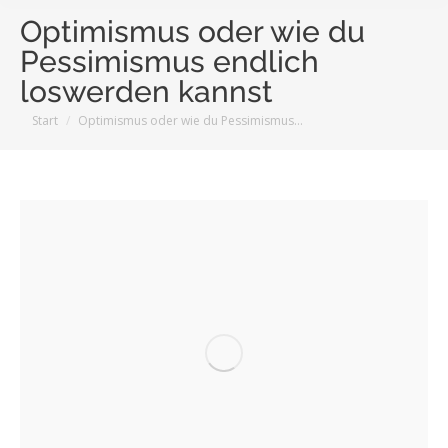
Optimismus oder wie du
Pessimismus endlich
loswerden kannst
Sie befinden sich hier:
Start
Optimismus oder wie du Pessimismus…