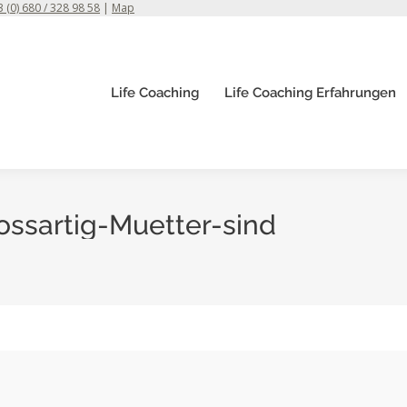
 (0) 680 / 328 98 58
|
Map
Life Coaching
Life Coaching Erfahrungen
ssartig-Muetter-sind