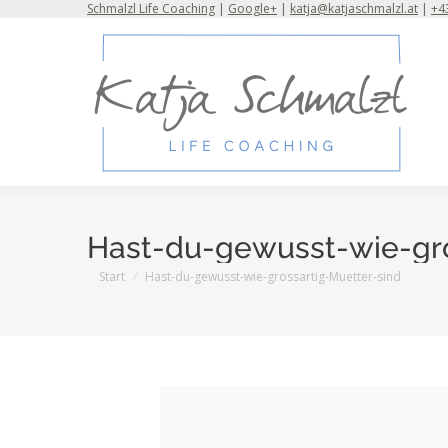
Schmalzl Life Coaching
|
Google+
|
katja@katjaschmalzl.at
|
+43
Hast-du-gewusst-wie-gro
Sie befinden sich hier:
Start
Hast-du-gewusst-wie-grossartig-Muetter-sind