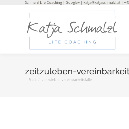
Schmalzl Life Coaching
|
Google+
|
katja@katjaschmalzl.at
|
+43
zeitzuleben-vereinbarkeit
Sie befinden sich hier:
Start
zeitzuleben-vereinbarkeitsfalle