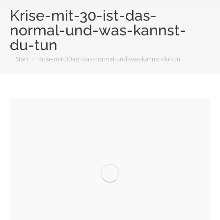
Krise-mit-30-ist-das-
normal-und-was-kannst-
du-tun
Sie befinden sich hier:
Start
Krise-mit-30-ist-das-normal-und-was-kannst-du-tun