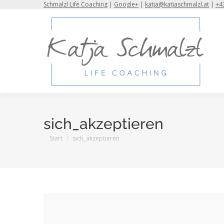
Schmalzl Life Coaching
|
Google+
|
katja@katjaschmalzl.at
|
+43
sich_akzeptieren
Sie befinden sich hier:
Start
sich_akzeptieren