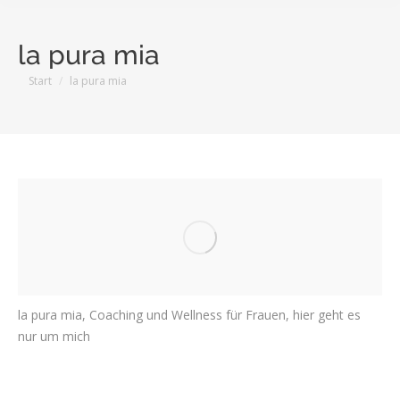
la pura mia
Sie befinden sich hier:
Start
la pura mia
la pura mia, Coaching und Wellness für Frauen, hier geht es
nur um mich