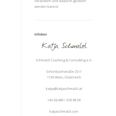
verändern und dadurch glücklich
werden kannst
Infobox
Schmalzl Coaching & Consulting e.U.
Schönbachstraße 25/1
1130
Wien
,
Österreich
katja@katjaschmalzl.at
+43 (0) 680 / 328 98 58
katjaschmalzl.com