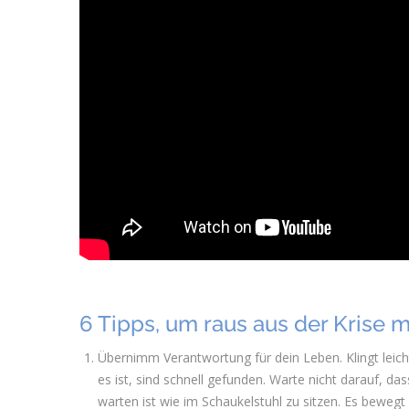
6 Tipps, um raus aus der Krise 
Übernimm Verantwortung für dein Leben. Klingt leicht
es ist, sind schnell gefunden. Warte nicht darauf, da
warten ist wie im Schaukelstuhl zu sitzen. Es beweg