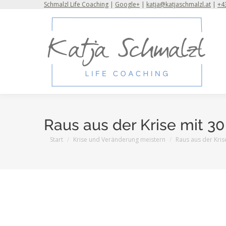
Schmalzl Life Coaching
|
Google+
|
katja@katjaschmalzl.at
|
+43
Raus aus der Krise mit 30 
Sie befinden sich hier:
Start
Krise und Veränderung meistern
Raus aus der Kris