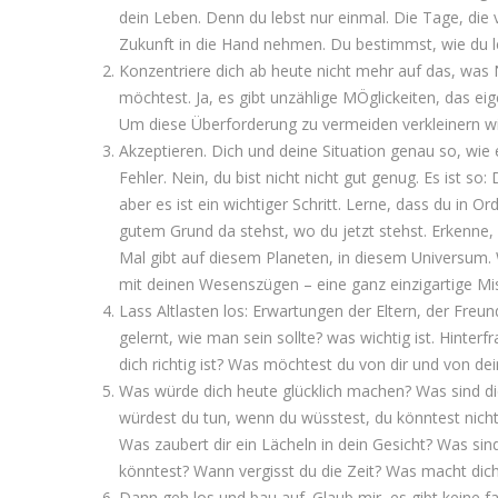
dein Leben. Denn du lebst nur einmal. Die Tage, die 
Zukunft in die Hand nehmen. Du bestimmst, wie du l
Konzentriere dich ab heute nicht mehr auf das, was 
möchtest. Ja, es gibt unzählige MÖglickeiten, das ei
Um diese Überforderung zu vermeiden verkleinern wir
Akzeptieren. Dich und deine Situation genau so, wie es 
Fehler. Nein, du bist nicht nicht gut genug. Es ist so:
aber es ist ein wichtiger Schritt. Lerne, dass du in 
gutem Grund da stehst, wo du jetzt stehst. Erkenne, d
Mal gibt auf diesem Planeten, in diesem Universum.
mit deinen Wesenszügen – eine ganz einzigartige M
Lass Altlasten los: Erwartungen der Eltern, der Freun
gelernt, wie man sein sollte? was wichtig ist. Hinterf
dich richtig ist? Was möchtest du von dir und von d
Was würde dich heute glücklich machen? Was sind di
würdest du tun, wenn du wüsstest, du könntest nicht
Was zaubert dir ein Lächeln in dein Gesicht? Was sin
könntest? Wann vergisst du die Zeit? Was macht dich 
Dann geh los und bau auf. Glaub mir, es gibt keine f