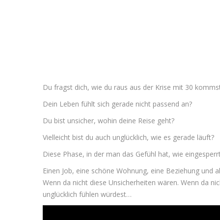
Du fragst dich, wie du raus aus der Krise mit 30 komms
Dein Leben fühlt sich gerade nicht passend an?
Du bist unsicher, wohin deine Reise geht?
Vielleicht bist du auch unglücklich, wie es gerade läuft?
Diese Phase, in der man das Gefühl hat, wie eingesperrt 
Einen Job, eine schöne Wohnung, eine Beziehung und alle
Wenn da nicht diese Unsicherheiten wären. Wenn da nich
unglücklich fühlen würdest…