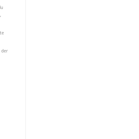
du
,
lte
 der