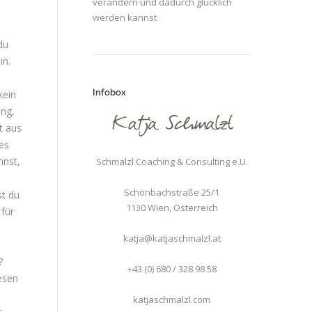
verändern und dadurch glücklich
werden kannst
du
in.
Infobox
kein
ung,
t aus
tes
nnst,
Schmalzl Coaching & Consulting e.U.
Schönbachstraße 25/1
st du
1130
Wien
,
Österreich
 für
katja@katjaschmalzl.at
?
+43 (0) 680 / 328 98 58
lesen
katjaschmalzl.com
r