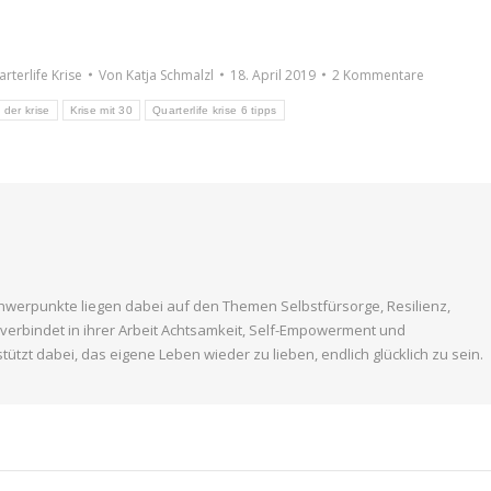
rterlife Krise
Von
Katja Schmalzl
18. April 2019
2 Kommentare
 der krise
Krise mit 30
Quarterlife krise 6 tipps
Schwerpunkte liegen dabei auf den Themen Selbstfürsorge, Resilienz,
verbindet in ihrer Arbeit Achtsamkeit, Self-Empowerment und
tzt dabei, das eigene Leben wieder zu lieben, endlich glücklich zu sein.