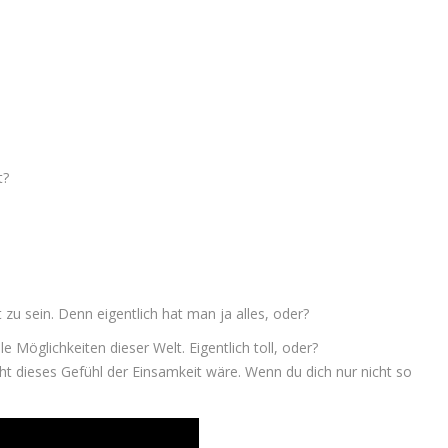
t?
zu sein. Denn eigentlich hat man ja alles, oder?
 Möglichkeiten dieser Welt. Eigentlich toll, oder?
t dieses Gefühl der Einsamkeit wäre. Wenn du dich nur nicht so