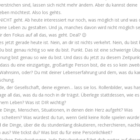
verstrichen sind, lassen sich nicht mehr ändern. Aber du kannst deine
eben möchtest. Also los gehts.
NICHT geht. Ab heute interessiert nur noch, was möglich ist und was 
gene Leben zu gestalten. Und ja, manches davon wird nicht möglich se
 den Fokus auf all das, was geht. Deal? 😉
jetzt gerade heute ist. Nein, an dir ist nichts verkehrt. Nein, du bist 
 Du bist genau richtig so wie du bist. Punkt. Das ist eine schwierige Üb
Ordnung bist genau so wie du bist. Und dass du jetzt zu diesem Zeitpunk
ass du eine einzigartige, großartige Person bist, die es so kein zwei
 Wahnsinn, oder? Du mit deiner Lebenserfahrung und dem, was du ka
ischung.
de, der Gesellschaft, deine eigenen… lass sie los. Rollenbilder, was ha
rage all das, was du da noch in dir trägst. Überlege stattdessen, wie es
einem Leben? Was ist DIR wichtig?
e Dinge, Menschen, Situationen, in denen dein Herz aufgeht? Was
 scheitern? Was würdest du tun, wenn Geld keine Rolle spielen würde
d die Dinge, über die du stundenlang diskutieren, recherchieren, nach
aus? Wie tickst du? Was bist du für eine Persönlichkeit?
alschen Entscheidungen. Jede Entscheidung führt dich weiter auf diese