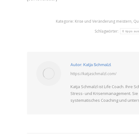
Kategorie:
Krise und Veränderung meistern
,
Qua
Schlagwörter:
6 tipps aus
Autor:
Katja Schmalzl
https://katjaschmalzl.com/
Katja Schmalzl ist Life Coach. Ihre 
Stress- und Krisenmanagement. Sie 
systematisches Coaching und unterstü
Kommentarnavigation