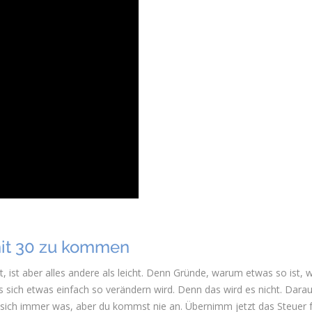
mit 30 zu kommen
, ist aber alles andere als leicht. Denn Gründe, warum etwas so ist, 
ss sich etwas einfach so verändern wird. Denn das wird es nicht. Darau
t sich immer was, aber du kommst nie an. Übernimm jetzt das Steuer 