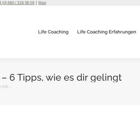
 (0) 680 / 328 98 58
|
Map
Life Coaching
Life Coaching Erfahrungen
– 6 Tipps, wie es dir gelingt
e mit…