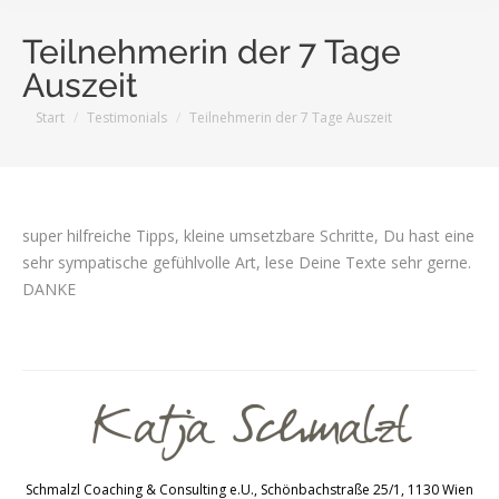
Teilnehmerin der 7 Tage
Auszeit
Sie befinden sich hier:
Start
Testimonials
Teilnehmerin der 7 Tage Auszeit
super hilfreiche Tipps, kleine umsetzbare Schritte, Du hast eine
sehr sympatische gefühlvolle Art, lese Deine Texte sehr gerne.
DANKE
Schmalzl Coaching & Consulting e.U., Schönbachstraße 25/1, 1130 Wien