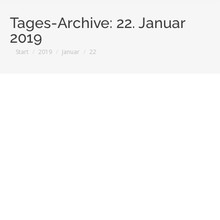
Tages-Archive:
22. Januar
2019
Sie befinden sich hier:
Start
2019
Januar
22