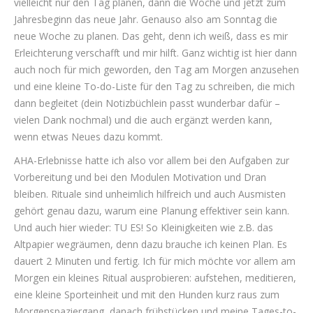
vielleicht nur den Tag planen, dann die Woche und jetzt zum
Jahresbeginn das neue Jahr. Genauso also am Sonntag die
neue Woche zu planen. Das geht, denn ich weiß, dass es mir
Erleichterung verschafft und mir hilft. Ganz wichtig ist hier dann
auch noch für mich geworden, den Tag am Morgen anzusehen
und eine kleine To-do-Liste für den Tag zu schreiben, die mich
dann begleitet (dein Notizbüchlein passt wunderbar dafür –
vielen Dank nochmal) und die auch ergänzt werden kann,
wenn etwas Neues dazu kommt.
AHA-Erlebnisse hatte ich also vor allem bei den Aufgaben zur
Vorbereitung und bei den Modulen Motivation und Dran
bleiben. Rituale sind unheimlich hilfreich und auch Ausmisten
gehört genau dazu, warum eine Planung effektiver sein kann.
Und auch hier wieder: TU ES! So Kleinigkeiten wie z.B. das
Altpapier wegräumen, denn dazu brauche ich keinen Plan. Es
dauert 2 Minuten und fertig. Ich für mich möchte vor allem am
Morgen ein kleines Ritual ausprobieren: aufstehen, meditieren,
eine kleine Sporteinheit und mit den Hunden kurz raus zum
Morgenspaziergang, danach frühstücken und meine Tages-to-