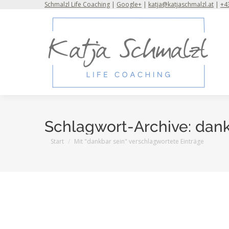
Schmalzl Life Coaching
|
Google+
|
katja@katjaschmalzl.at
|
+43
Schlagwort-Archive:
dank
Sie befinden sich hier:
Start
Mit "dankbar sein" verschlagwortete Einträge