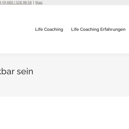
 (0) 680 / 328 98 58
|
Map
Life Coaching
Life Coaching Erfahrungen
bar sein