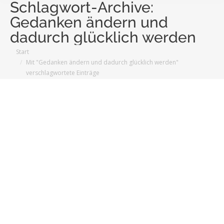
Schlagwort-Archive:
Gedanken ändern und
dadurch glücklich werden
Sie befinden sich hier:
Start
Mit "Gedanken ändern und dadurch glücklich werden"
verschlagwortete Einträge