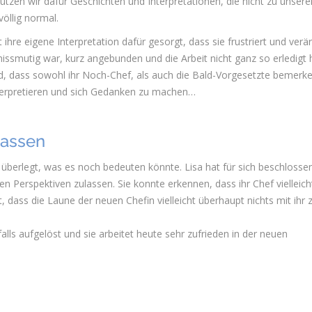
utzen wir dafür Geschichten und Interpretationen, die nicht zu unser
völlig normal.
t ihre eigene Interpretation dafür gesorgt, dass sie frustriert und verä
missmutig war, kurz angebunden und die Arbeit nicht ganz so erledigt 
nd, dass sowohl ihr Noch-Chef, als auch die Bald-Vorgesetzte bemerke
interpretieren und sich Gedanken zu machen…
lassen
überlegt, was es noch bedeuten könnte. Lisa hat für sich beschlosse
en Perspektiven zulassen. Sie konnte erkennen, dass ihr Chef vielleich
t, dass die Laune der neuen Chefin vielleicht überhaupt nichts mit ihr 
falls aufgelöst und sie arbeitet heute sehr zufrieden in der neuen