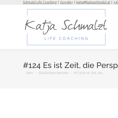
Schmalzl Life Coaching
|
Google+
|
katja@katjaschmalzl.at
|
+43
#124 Es ist Zeit, die Per
Sie befinden sich hier:
Start
Glücklich(er) werden
#124 Es ist Zeit, die…