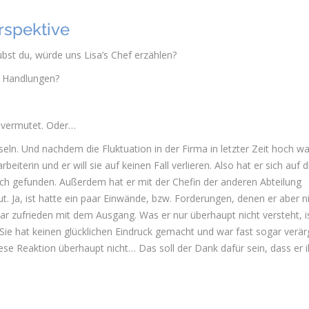
rspektive
ubst du, würde uns Lisa’s Chef erzählen?
e Handlungen?
s vermutet. Oder…
seln. Und nachdem die Fluktuation in der Firma in letzter Zeit hoch wa
rbeiterin und er will sie auf keinen Fall verlieren. Also hat er sich auf d
h gefunden. Außerdem hat er mit der Chefin der anderen Abteilung
t. Ja, ist hatte ein paar Einwände, bzw. Forderungen, denen er aber n
war zufrieden mit dem Ausgang. Was er nur überhaupt nicht versteht, i
ll. Sie hat keinen glücklichen Eindruck gemacht und war fast sogar verär
diese Reaktion überhaupt nicht… Das soll der Dank dafür sein, dass er 