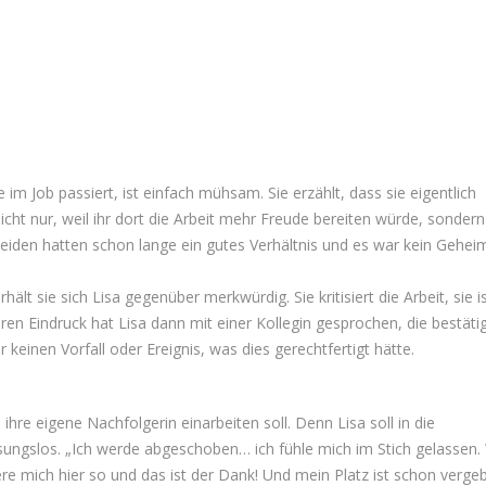
e im Job passiert, ist einfach mühsam. Sie erzählt, dass sie eigentlich
icht nur, weil ihr dort die Arbeit mehr Freude bereiten würde, sondern
e beiden hatten schon lange ein gutes Verhältnis und es war kein Gehei
hält sie sich Lisa gegenüber merkwürdig. Sie kritisiert die Arbeit, sie i
en Eindruck hat Lisa dann mit einer Kollegin gesprochen, die bestäti
keinen Vorfall oder Ereignis, was dies gerechtfertigt hätte.
 ihre eigene Nachfolgerin einarbeiten soll. Denn Lisa soll in die
sungslos. „Ich werde abgeschoben… ich fühle mich im Stich gelassen.
re mich hier so und das ist der Dank! Und mein Platz ist schon verge