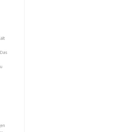
ält
 Das
zu
gen