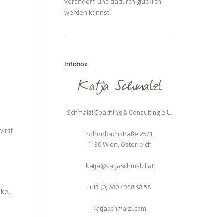
verändern und dadurch glücklich
werden kannst
Infobox
Schmalzl Coaching & Consulting e.U.
wirst
Schönbachstraße 25/1
1130
Wien
,
Österreich
katja@katjaschmalzl.at
+43 (0) 680 / 328 98 58
nke,
katjaschmalzl.com