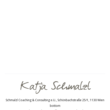
kannst
Von
Katja Schmalzl
8. August 2015
1 Kommentar
Sich selbst zu akzeptieren mit all den unterschiedlichen
Facetten. Dies ist ein Versuch, zu erklären, warum dies
so wichtig ist und sich die Mühe lohnt. Sich selbst zu
akzeptieren als Voraussetzung für ein Leben, dass man
liebt. Hand aufs Herz: findest du dich selbst ok so wie
du bist? Könntest du mir ruhig und voller
Überzeugung…
Schmalzl Coaching & Consulting e.U., Schönbachstraße 25/1, 1130 Wien
bottom