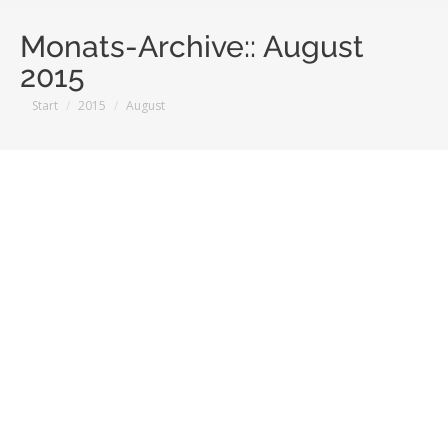
Monats-Archive::
August
2015
Sie befinden sich hier:
Start
2015
August