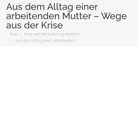
Aus dem Alltag einer
arbeitenden Mutter – Wege
aus der Krise
Sie befinden sich hier:
Start
Krise und Veränderung meistern
Aus dem Alltag einer arbeitenden…