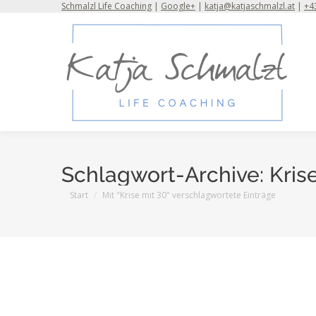
Schmalzl Life Coaching
|
Google+
|
katja@katjaschmalzl.at
|
+43
Schlagwort-Archive:
Kris
Sie befinden sich hier:
Start
Mit "Krise mit 30" verschlagwortete Einträge