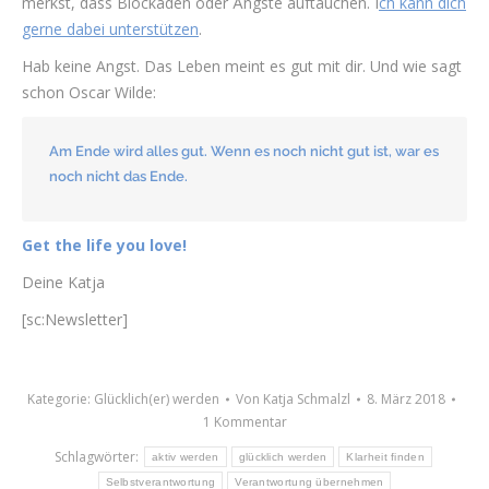
merkst, dass Blockaden oder Ängste auftauchen. I
ch kann dich
gerne dabei unterstützen
.
Hab keine Angst. Das Leben meint es gut mit dir. Und wie sagt
schon Oscar Wilde:
Am Ende wird alles gut. Wenn es noch nicht gut ist, war es
noch nicht das Ende.
Get the life you love!
Deine Katja
[sc:Newsletter]
Kategorie:
Glücklich(er) werden
Von
Katja Schmalzl
8. März 2018
1 Kommentar
Schlagwörter:
aktiv werden
glücklich werden
Klarheit finden
Selbstverantwortung
Verantwortung übernehmen