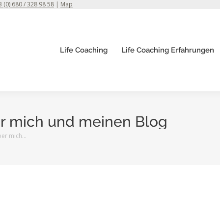
 (0) 680 / 328 98 58
|
Map
Life Coaching
Life Coaching Erfahrungen
er mich und meinen Blog
ber mich…