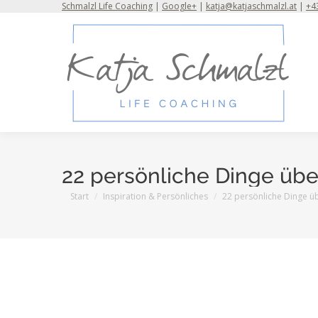
Schmalzl Life Coaching
|
Google+
|
katja@katjaschmalzl.at
|
+43
22 persönliche Dinge üb
Sie befinden sich hier:
Start
Inspiration & Persönliches
22 persönliche Dinge ü