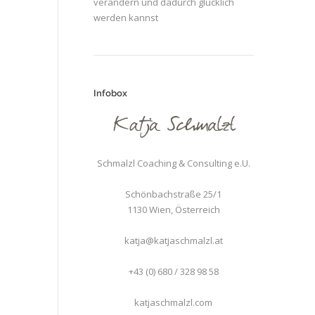
verändern und dadurch glücklich
werden kannst
Infobox
Schmalzl Coaching & Consulting e.U.
Schönbachstraße 25/1
1130
Wien
,
Österreich
katja@katjaschmalzl.at
+43 (0) 680 / 328 98 58
katjaschmalzl.com