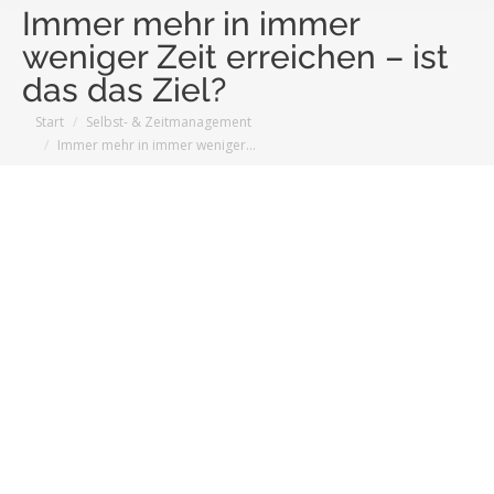
Immer mehr in immer
weniger Zeit erreichen – ist
das das Ziel?
Sie befinden sich hier:
Start
Selbst- & Zeitmanagement
Immer mehr in immer weniger…