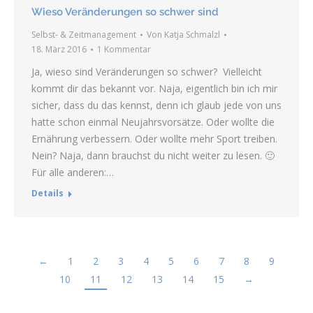
Wieso Veränderungen so schwer sind
Selbst- & Zeitmanagement
Von
Katja Schmalzl
18. März 2016
1 Kommentar
Ja, wieso sind Veränderungen so schwer? Vielleicht
kommt dir das bekannt vor. Naja, eigentlich bin ich mir
sicher, dass du das kennst, denn ich glaub jede von uns
hatte schon einmal Neujahrsvorsätze. Oder wollte die
Ernährung verbessern. Oder wollte mehr Sport treiben.
Nein? Naja, dann brauchst du nicht weiter zu lesen. 🙂
Für alle anderen:…
Details
←
1
2
3
4
5
6
7
8
9
10
11
12
13
14
15
→